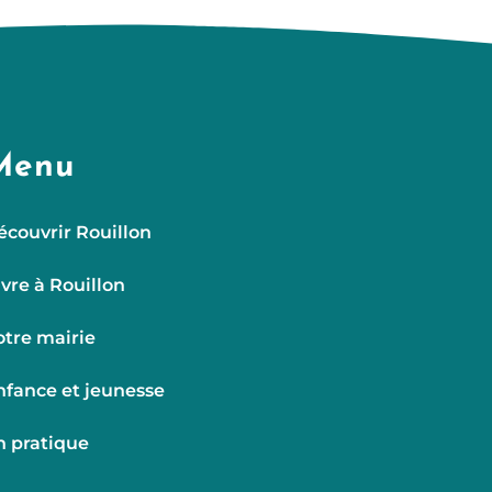
Menu
écouvrir Rouillon
ivre à Rouillon
otre mairie
nfance et jeunesse
n pratique