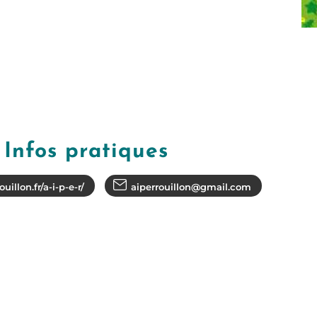
Infos pratiques
illon.fr/a-i-p-e-r/
aiperrouillon@gmail.com