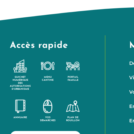
Accès rapide
D
V
GUICHET
MENU
PORTAIL
NUMÉRIQUE
CANTINE
FAMILLE
DES
AUTORISATIONS
D’URBANISME
V
E
ANNUAIRE
VOS
PLAN DE
E
DÉMARCHES
ROUILLON