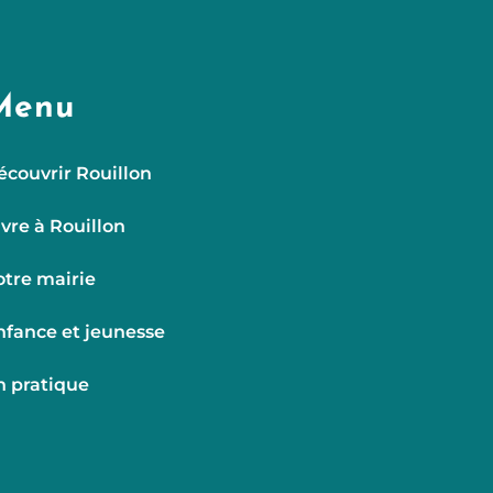
Menu
écouvrir Rouillon
ivre à Rouillon
otre mairie
nfance et jeunesse
n pratique