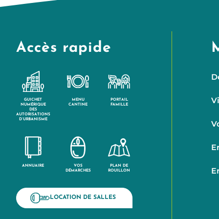
Accès rapide
D
V
GUICHET
MENU
PORTAIL
NUMÉRIQUE
CANTINE
FAMILLE
DES
AUTORISATIONS
D’URBANISME
V
E
ANNUAIRE
VOS
PLAN DE
E
DÉMARCHES
ROUILLON
LOCATION DE SALLES