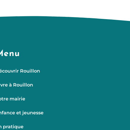
Menu
écouvrir Rouillon
ivre à Rouillon
otre mairie
nfance et jeunesse
n pratique