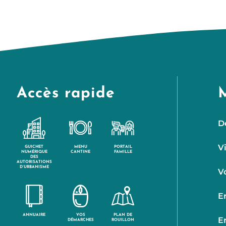
Accès rapide
D
V
GUICHET
MENU
PORTAIL
NUMÉRIQUE
CANTINE
FAMILLE
DES
AUTORISATIONS
D’URBANISME
V
E
ANNUAIRE
VOS
PLAN DE
E
DÉMARCHES
ROUILLON