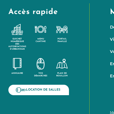
Accès rapide
D
V
GUICHET
MENU
PORTAIL
NUMÉRIQUE
CANTINE
FAMILLE
DES
AUTORISATIONS
D’URBANISME
V
E
ANNUAIRE
VOS
PLAN DE
E
DÉMARCHES
ROUILLON
LOCATION DE SALLES
Me