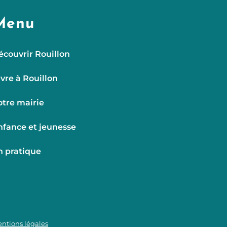
Menu
écouvrir Rouillon
ivre à Rouillon
otre mairie
nfance et jeunesse
n pratique
ntions légales