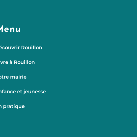
Menu
écouvrir Rouillon
ivre à Rouillon
otre mairie
nfance et jeunesse
n pratique