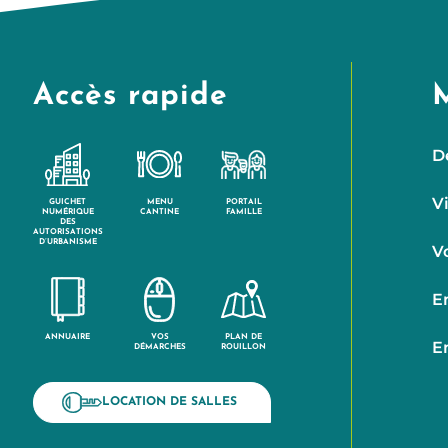
Accès rapide
D
V
GUICHET
MENU
PORTAIL
NUMÉRIQUE
CANTINE
FAMILLE
DES
AUTORISATIONS
D’URBANISME
V
E
ANNUAIRE
VOS
PLAN DE
E
DÉMARCHES
ROUILLON
LOCATION DE SALLES