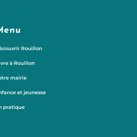
Menu
écouvrir Rouillon
ivre à Rouillon
otre mairie
nfance et jeunesse
n pratique