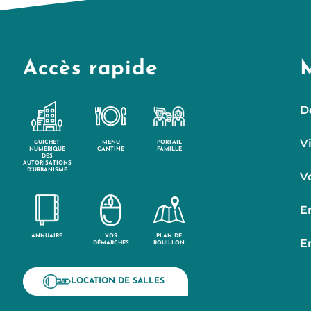
Accès rapide
D
V
GUICHET
MENU
PORTAIL
NUMÉRIQUE
CANTINE
FAMILLE
DES
AUTORISATIONS
D’URBANISME
V
E
ANNUAIRE
VOS
PLAN DE
E
DÉMARCHES
ROUILLON
LOCATION DE SALLES