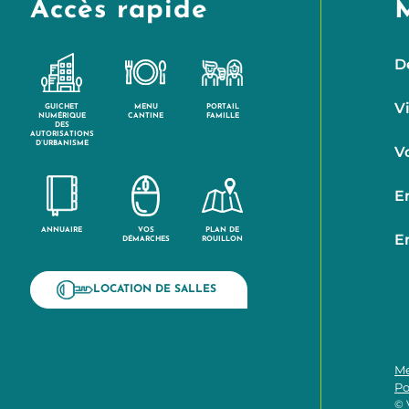
Accès rapide
D
V
GUICHET
MENU
PORTAIL
NUMÉRIQUE
CANTINE
FAMILLE
DES
AUTORISATIONS
D’URBANISME
V
E
ANNUAIRE
VOS
PLAN DE
E
DÉMARCHES
ROUILLON
LOCATION DE SALLES
Me
Po
© 