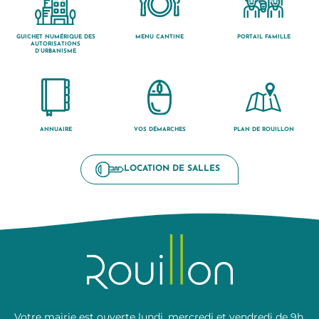
GUICHET NUMÉRIQUE DES
MENU CANTINE
PORTAIL FAMILLE
AUTORISATIONS
D’URBANISME
ANNUAIRE
VOS DÉMARCHES
PLAN DE ROUILLON
LOCATION DE SALLES
Votre mairie est ouverte lundi, mercredi et vendredi de 9h