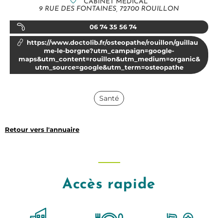
CABINET MÉDICAL
9 RUE DES FONTAINES, 72700 ROUILLON
06 74 35 56 74
https://www.doctolib.fr/osteopathe/rouillon/guillau
me-le-borgne?utm_campaign=google-
maps&utm_content=rouillon&utm_medium=organic&
utm_source=google&utm_term=osteopathe
Santé
Retour vers l'annuaire
Accès rapide