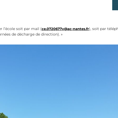
 l’école soit par mail (
), soit par télé
ce.0720677v@ac-nantes.fr
urnées de décharge de direction). »