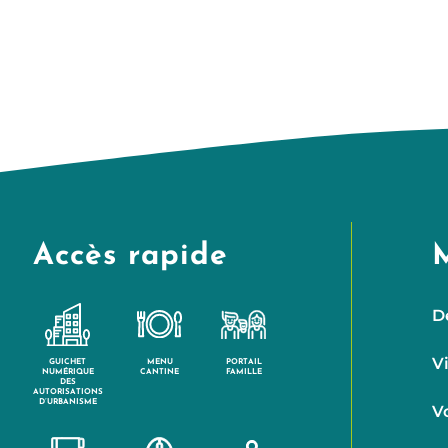
Accès rapide
D
V
GUICHET
MENU
PORTAIL
NUMÉRIQUE
CANTINE
FAMILLE
DES
AUTORISATIONS
D’URBANISME
V