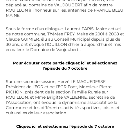
déplacé au domaine de VAUJOUBERT afin de mettre
ROUILLON à l’honneur sur les. antennes de FRANCE BLEU
MAINE.
Sous la forme d’un dialogue, Laurent PARIS, Maire actuel
de notre commune, Thérèse FREY, Maire de 2001 à 2008 et
Claude GUIMIER, élu au Conseil Municipal depuis plus de
30 ans, ont évoqué ROUILLON d’hier à aujourd’hui et mis
en valeur le Domaine de Vaujoubert :
Pour écouter cette partie cliquez ici et sélectionnez
l’épisode du 7 octobre
Sur une seconde session, Hervé LE MAGUERESSE,
Président de l’EGR et de l’EGR Foot, Monsieur Pierre
PICHON, président de la section Famille Rurale sur
ROUILLON, et Mme Brigitte VALLIENNE, secrétaire de
l’Association, ont évoqué le dynamisme associatif de la
Commune et les différentes activités sportives, loisirs et
culturelles de leur association.
Cliquez ici et sélectionnez l’épisode du 7 octobre